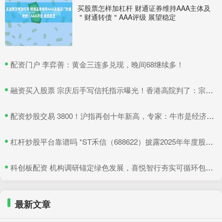
买股票怎样加杠杆 财通证券维持AAA主体及
＂财通转债＂AAA评级 展望稳定
​配资门户 李弈善：黄金三连多兑现，晚间68继续多！
​融资买入股票 宗庆后手写信托指示曝光！香港高院判了：宗馥莉暂不得挪动汇丰账户资产
​配资炒股交易 3800！沪指再创十年新高，专家：牛市是经济增长重要引擎
​杠杆炒股平台靠谱吗 *ST禾信（688622）披露2025年年度股东会决议公告，5月22日股价上涨3.33%
​科创板配资 机构调研锚定绿色发展，喜悦智行夯实可循环包装行业优势
最新文章