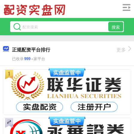
搜索
正规配资平台排行
更多
已收录
999
+家平台