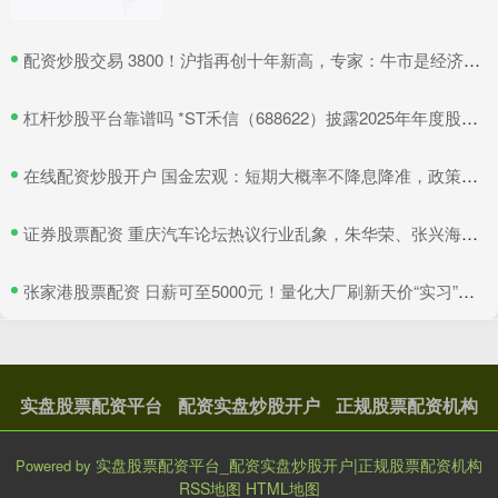
​配资炒股交易 3800！沪指再创十年新高，专家：牛市是经济增长重要引擎
​杠杆炒股平台靠谱吗 *ST禾信（688622）披露2025年年度股东会决议公告，5月22日股价上涨3.33%
​在线配资炒股开户 国金宏观：短期大概率不降息降准，政策还需要踩油门吗？
​证券股票配资 重庆汽车论坛热议行业乱象，朱华荣、张兴海、段建军：“价格战”没有赢家！
​张家港股票配资 日薪可至5000元！量化大厂刷新天价“实习”纪录
实盘股票配资平台
配资实盘炒股开户
正规股票配资机构
实盘股票配资平台_配资实盘炒股开户|正规股票配资机构
Powered by
RSS地图
HTML地图