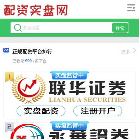
搜索
正规配资平台排行
更多
已收录
999
+家平台