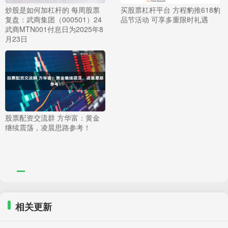
炒股是如何加杠杆的 每周股票
买股票杠杆平台 方程豹推618豹
复盘：武商集团（000501）24
品节活动 可享多重限时礼遇
武商MTN001付息日为2025年8
月23日
股票配资交流群 方华富：黄金
继续震荡，凌晨思路参考！
相关更新