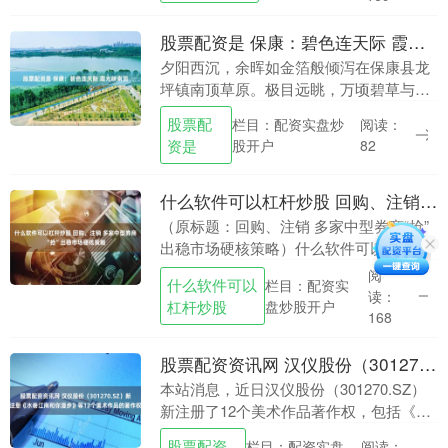
股票配资是 保康：碧色连天际 霞光映南顶
夕阳西沉，余晖如金箔般倾泻在保康县龙
坪镇南顶草原。极目远眺，万顷碧草与连
绵青山交相辉映，一条蜿蜒的旅游公路如
股票配
栏目：配资实盘炒
阅读：
同丝带，沿着山脊线延伸向暮色深处。落
资是
股开户
82
日霞光铺满天际，....
什么软件可以杠杆炒股 回购、注销 多家中型券商“抢”出稳市场硬核策略
（原标题：回购、注销 多家中型券商“抢”
出稳市场硬核策略）什么软件可以杠杆炒
股 7月19日至22日，华安证券、国联民
阅
什么软件可以
栏目：配资实
生、中泰证券、红塔证券和长江证券五家
读：
杠杆炒股
盘炒股开户
券商集中....
168
股票配资资讯网 汉仪股份（301270.SZ）新注册《水巷江南和你漫步》等12个美术作品的著作权
本站消息，近日汉仪股份（301270.SZ）
新注册了12个美术作品著作权，包括《水
巷江南和你漫步》、《唯独等待好似撒
股票配资
栏目：配资实盘
阅读：