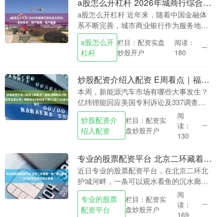
a股怎么开杠杆 2026年城商行综合实力对比：全球排名、资产规模、资产质量
a股怎么开杠杆 近年来，随着中国金融体
系不断完善，城市商业银行作为服务地方
经济与中小企业的重要力量，整体竞争实
a股怎么开
栏目：配资实盘
阅读：
力持续提升。对于企业客户和个人投资者
杠杆
炒股开户
180
而言，中国的银....
炒股配资介绍入配资 E周看点｜福特与吉利成立西班牙合资公司；特斯拉Q2净利润下滑5%至11亿美元
本周，新能源汽车市场有哪些大事发生？
亿纬锂能回应美国专利诉讼及337调查，
称不存在侵权 盖世汽车讯 7月24日，亿纬
阅
炒股配资介
栏目：配资实
锂能发布公告称，公司关注到LG Energ....
读：
绍入配资
盘炒股开户
130
专业的股票配资平台 北京二环藏着一条“沉水廊道” 步行就能沉浸式观水看鱼
近日专业的股票配资平台，在北京二环北
护城河畔，一条可以观水看鱼的沉水廊道
在网上走红，吸引了许多网友来此游览。
阅
专业的股票
栏目：配资实
这样一条沉水廊道有什么新奇之处？ rr 从
读：
配资平台
盘炒股开户
位于北京市....
169