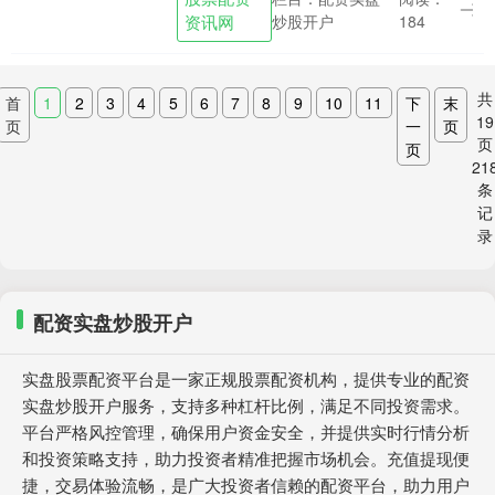
野》、《你的眼眸注定温柔》、《橘子汽
资讯网
炒股开户
184
水的清甜....
共
首
1
2
3
4
5
6
7
8
9
10
11
下
末
19
页
一
页
页
页
21
条
记
录
配资实盘炒股开户
实盘股票配资平台是一家正规股票配资机构，提供专业的配资
实盘炒股开户服务，支持多种杠杆比例，满足不同投资需求。
平台严格风控管理，确保用户资金安全，并提供实时行情分析
和投资策略支持，助力投资者精准把握市场机会。充值提现便
捷，交易体验流畅，是广大投资者信赖的配资平台，助力用户