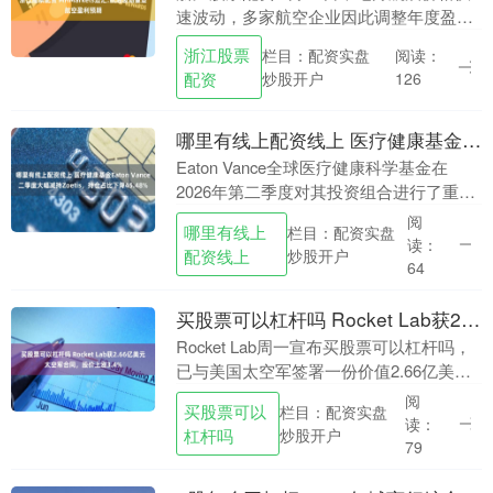
速波动，多家航空企业因此调整年度盈利
展望。燃料通常是航空公司的主要可变成
浙江股票
栏目：配资实盘
阅读：
本，现货价格上涨会压缩利润空间，并提
配资
炒股开户
126
高航线和运力....
哪里有线上配资线上 医疗健康基金Eaton Vance二季度大幅减持Zoetis，持仓占比下降45.48%
Eaton Vance全球医疗健康科学基金在
2026年第二季度对其投资组合进行了重大
调整哪里有线上配资线上，最引人注目的
阅
哪里有线上
栏目：配资实盘
是将Zoetis Inc的持仓削减了45....
读：
配资线上
炒股开户
64
买股票可以杠杆吗 Rocket Lab获2.66亿美元太空军合同，股价上涨3.4%
Rocket Lab周一宣布买股票可以杠杆吗，
已与美国太空军签署一份价值2.66亿美元
的多发射合同，这是该公司迄今为止获得
阅
买股票可以
栏目：配资实盘
的最大单笔发射合同。受此消息提振，公
读：
杠杆吗
炒股开户
司....
79