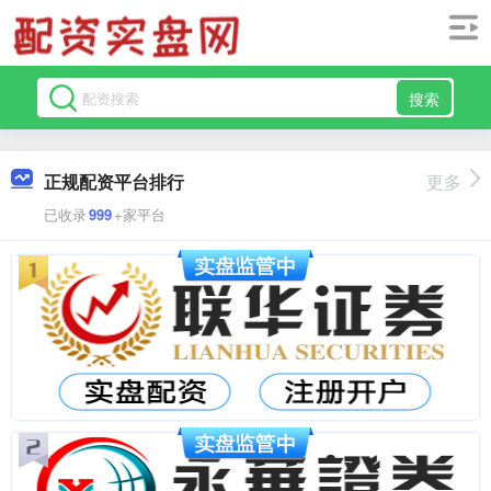
搜索
正规配资平台排行
更多
已收录
999
+家平台