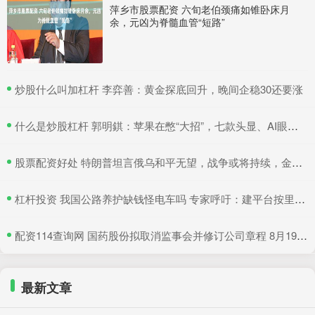
萍乡市股票配资 六旬老伯颈痛如锥卧床月
余，元凶为脊髓血管“短路”
​炒股什么叫加杠杆 李弈善：黄金探底回升，晚间企稳30还要涨
​什么是炒股杠杆 郭明錤：苹果在憋“大招”，七款头显、AI眼镜在研，2027年会是大爆发期
​股票配资好处 特朗普坦言俄乌和平无望，战争或将持续，金价有望继续吸引避险买盘
​杠杆投资 我国公路养护缺钱怪电车吗 专家呼吁：建平台按里程收费
​配资114查询网 国药股份拟取消监事会并修订公司章程 8月19日召开临时股东大会
最新文章