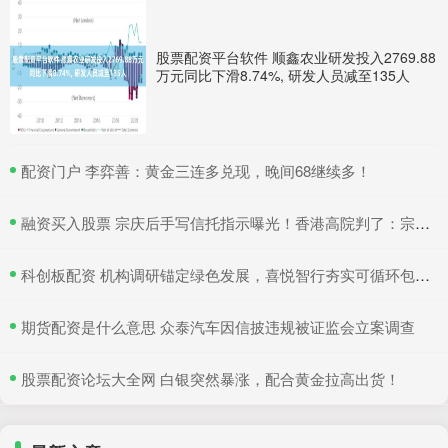
股票配资平台软件 顺鑫农业研发投入2769.88
万元同比下滑8.74%, 研发人员减至135人
​配资门户 李弈善：黄金三连多兑现，晚间68继续多！
​融资买入股票 宗庆后手写信托指示曝光！香港高院判了：宗馥莉暂不得挪动汇丰账户资产
​科创板配资 机构调研锚定绿色发展，喜悦智行夯实可循环包装行业优势
​期货配资是什么意思 众泰汽车因信披违规被证监会立案调查
​股票配资论坛大全网 白银突然暴涨，配合黄金拉高出货！