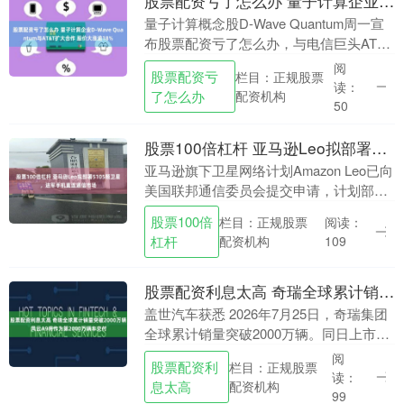
股票配资亏了怎么办 量子计算企业D-Wave Quantum与AT&T扩大合作 股价大涨逾18%
量子计算概念股D-Wave Quantum周一宣
布股票配资亏了怎么办，与电信巨头ATT
签署了一项扩大协议，将利用其量子退火
阅
股票配资亏
栏目：正规股票
计算技术应对网络运营中的复杂优化挑
读：
了怎么办
配资机构
战。....
50
股票100倍杠杆 亚马逊Leo拟部署5105颗卫星，进军手机直连通信市场
亚马逊旗下卫星网络计划Amazon Leo已向
美国联邦通信委员会提交申请，计划部署
最多5105颗低轨卫星，用于提供直接面向
股票100倍
栏目：正规股票
阅读：
移动设备的语音、数据和应急通信服务。
杠杆
配资机构
109
该....
股票配资利息太高 奇瑞全球累计销量突破2000万辆 风云A9将作为第2000万辆车交付
盖世汽车获悉 2026年7月25日，奇瑞集团
全球累计销量突破2000万辆。同日上市的
风云A9将作为第2000万辆车交付用户。风
阅
股票配资利
栏目：正规股票
云曾是奇瑞打造的首款车型及首款出海....
读：
息太高
配资机构
99