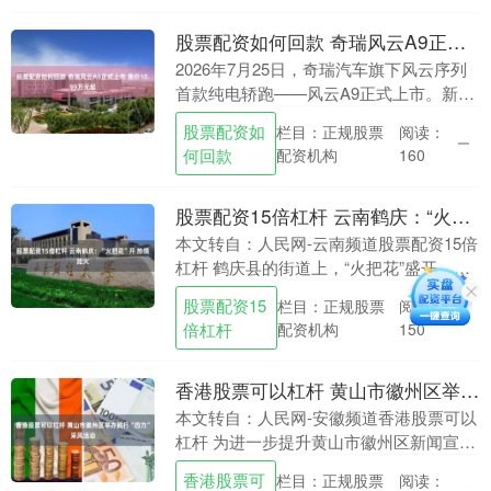
股票配资如何回款 奇瑞风云A9正式上市 售价10.99万元起
2026年7月25日，奇瑞汽车旗下风云序列
首款纯电轿跑——风云A9正式上市。新车
共推出3款配置车型，官方指导价为10.99
股票配资如
栏目：正规股票
阅读：
万至12.99万元，叠加限时置换补贴后....
何回款
配资机构
160
股票配资15倍杠杆 云南鹤庆：“火把花”开 热情如火
本文转自：人民网-云南频道股票配资15倍
杠杆 鹤庆县的街道上，“火把花”盛开。吴
金勇摄 人民网鹤庆7月24日电 大暑时节，
股票配资15
栏目：正规股票
阅读：
云南省大理白族自治州鹤庆县的街头，被
倍杠杆
配资机构
150
当....
香港股票可以杠杆 黄山市徽州区举办践行“四力”采风活动
本文转自：人民网-安徽频道香港股票可以
杠杆 为进一步提升黄山市徽州区新闻宣传
质量，7月22日—24日，徽州区举办践行
香港股票可
栏目：正规股票
阅读：
“四力”采风活动，来自各乡镇、区直重点