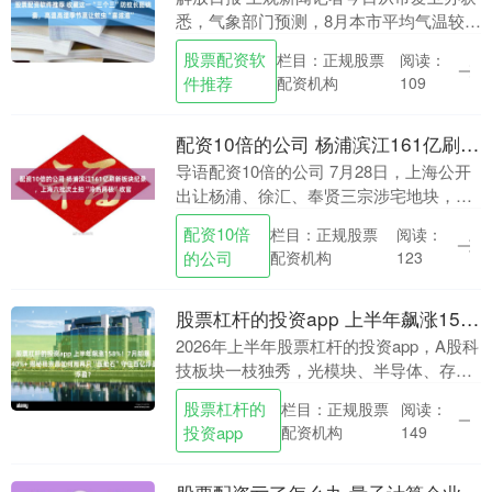
悉，气象部门预测，8月本市平均气温较常
年偏高，高温日数偏多；降水量接近常
股票配资软
栏目：正规股票
阅读：
年，受台风影响较大。 当前国内外登革
件推荐
配资机构
109
热、基孔肯雅热....
配资10倍的公司 杨浦滨江161亿刷新板块纪录，上海六批次土拍“冷热两极”收官
导语配资10倍的公司 7月28日，上海公开
出让杨浦、徐汇、奉贤三宗涉宅地块，合
计起始价约178.72亿元，最终合计成交约
配资10倍
栏目：正规股票
阅读：
235.14亿元，整体溢价率超过31%。....
的公司
配资机构
123
股票杠杆的投资app 上半年飙涨158%！7月却暴跌40%+ 揭秘杨宗昌如何用两只“压舱石”守住百亿浮盈？
2026年上半年股票杠杆的投资app，A股科
技板块一枝独秀，光模块、半导体、存储
芯片等赛道轮番上涨，全市场多达253只
股票杠杆的
栏目：正规股票
阅读：
基金净值增长率超过100%，创公募基金半
投资app
配资机构
149
年....