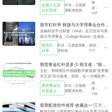
业责任报告炒股什么是杠杆原理，阐述了
阅
炒股什么是
栏目：正规股
其在美国本土的制造与供应链如何创造....
读：
杠杆原理
票配资机构
147
股市杠杆率 财捷与大学理事会合作，为高中课堂提供免费金融工具与资源
金融科技平台财捷（Intuit）近日宣布与美
国大学理事会（College Board）达成合作
股市杠杆率，将为全新推出的AP商业与个
股市杠
栏目：正规股票配
阅读：
人理财课程提供免费的补充教学....
杆率
资机构
177
期货黄金杠杆是多少 韩京俊：“陈省身猜想”正被一步步证明，有理由期待完全在本土培养出菲奖得主
王虹、邓煜两位中国籍数学家喜获“世界数
学王冠”菲尔兹奖。然而，在一片喝彩声
中，亦带来一个问题：他们虽是在国内接
阅
期货黄金杠
栏目：正规股
受了2—4年的大学教育，但更多时间是在
读：
杆是多少
票配资机构
海外成长，在....
142
股票配资软件推荐 收藏这一“三个三”防蚊长图锦囊，高温高湿季节莫让蚊虫“喜滋滋”
解放日报·上观新闻记者今日从市爱卫办获