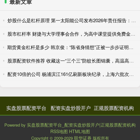
最新文章
炒股什么是杠杆原理 第一太阳能公司发布2026年责任报告：本土制造创造多重价值
股市杠杆率 财捷与大学理事会合作，为高中课堂提供免费金融工具与资源
期货黄金杠杆是多少 韩京俊：“陈省身猜想”正被一步步证明，有理由期待完全在本土培养出菲奖得主
股票配资软件推荐 收藏这一“三个三”防蚊长图锦囊，高温高湿季节莫让蚊虫“喜滋滋”
配资10倍的公司 杨浦滨江161亿刷新板块纪录，上海六批次土拍“冷热两极”收官
实盘股票配资平台
配资实盘炒股开户
正规股票配资机构
实盘股票配资平台_配资实盘炒股开户|正规股票配资机构
Powered by
RSS地图
HTML地图
联华证券
Copyright
© 2009-2029
版权所有