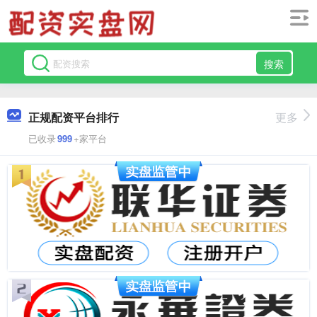
搜索
正规配资平台排行
更多
已收录
999
+家平台