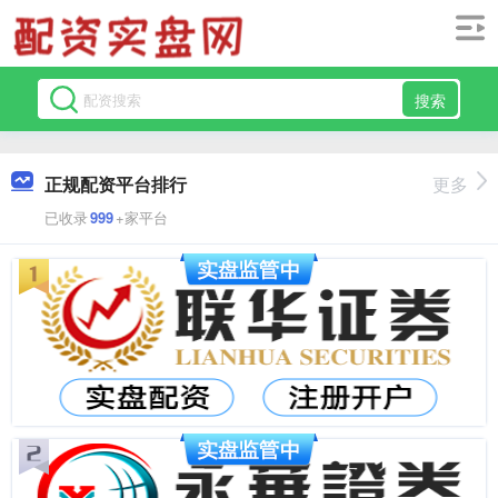
搜索
正规配资平台排行
更多
已收录
999
+家平台