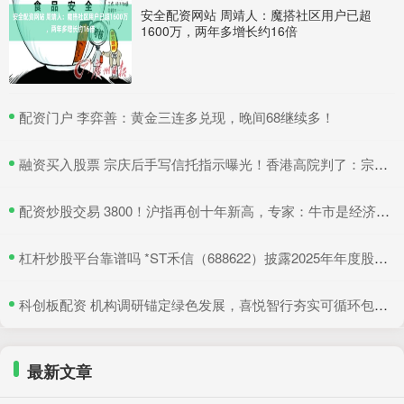
安全配资网站 周靖人：魔搭社区用户已超
1600万，两年多增长约16倍
​配资门户 李弈善：黄金三连多兑现，晚间68继续多！
​融资买入股票 宗庆后手写信托指示曝光！香港高院判了：宗馥莉暂不得挪动汇丰账户资产
​配资炒股交易 3800！沪指再创十年新高，专家：牛市是经济增长重要引擎
​杠杆炒股平台靠谱吗 *ST禾信（688622）披露2025年年度股东会决议公告，5月22日股价上涨3.33%
​科创板配资 机构调研锚定绿色发展，喜悦智行夯实可循环包装行业优势
最新文章