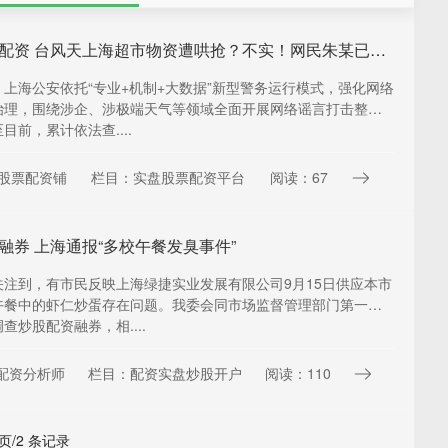
南宁股票配资 台风天上海超市物资遭哄抢？不实！网民朱某已被行政拘留
上海公安依托“专业+机制+大数据”新型警务运行模式，强化网络
治理，围绕涉企、涉极端天气等领域全面开展网络谣言打击整治
目前，累计依法查....
股票配资铺
栏目：实盘股票配资平台
阅读：67
融券 上海通报“多校午餐发臭事件”
关注到，有市民反映上海绿捷实业发展有限公司9月15日供应本市
午餐中的虾仁炒蛋存在问题。我委会同市场监督管理部门第一时
查炒股配资融券，相....
配资分析师
栏目：配资实盘炒股开户
阅读：110
 页/2 条记录