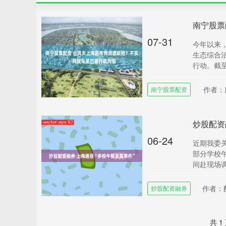
07-31
今年以来，
生态综合
行动。截至
作者：
南宁股票配资
炒股配资
06-24
近期我委
部分学校
间赴现场调
作者：
炒股配资融券
共 1