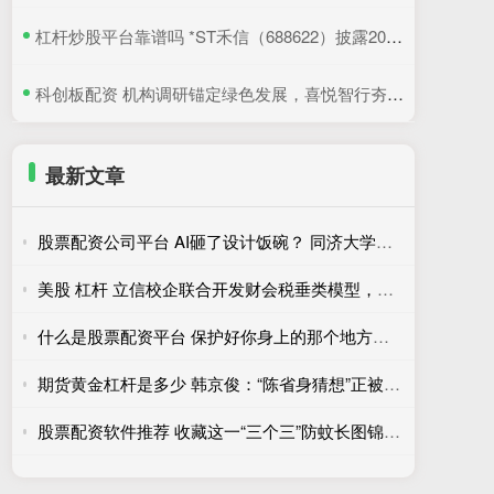
​杠杆炒股平台靠谱吗 *ST禾信（688622）披露2025年年度股东会决议公告，5月22日股价上涨3.33%
​科创板配资 机构调研锚定绿色发展，喜悦智行夯实可循环包装行业优势
最新文章
股票配资公司平台 AI砸了设计饭碗？ 同济大学辛向阳：设计教育该重视“落地”和跨学科
美股 杠杆 立信校企联合开发财会税垂类模型，瞄准审计“幻觉”和财报舞弊识别
什么是股票配资平台 保护好你身上的那个地方，追求美味更要注重健康！
期货黄金杠杆是多少 韩京俊：“陈省身猜想”正被一步步证明，有理由期待完全在本土培养出菲奖得主
股票配资软件推荐 收藏这一“三个三”防蚊长图锦囊，高温高湿季节莫让蚊虫“喜滋滋”