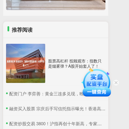
推荐阅读
股票高杠杆 投顾观市：指数只
是烟雾弹？A股开始套人了！
​配资门户 李弈善：黄金三连多兑现，晚间68继续多！
​融资买入股票 宗庆后手写信托指示曝光！香港高院判了：宗馥莉暂不得挪动汇丰账户资产
​配资炒股交易 3800！沪指再创十年新高，专家：牛市是经济增长重要引擎