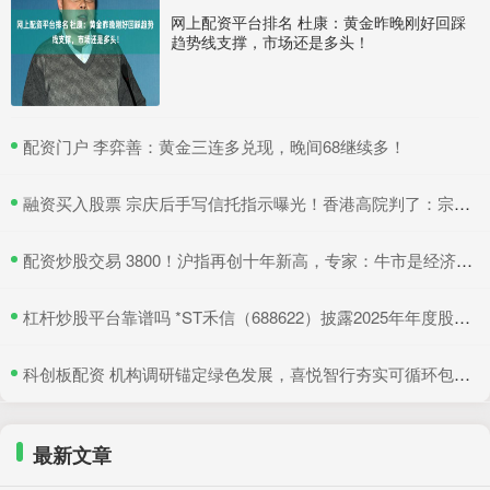
网上配资平台排名 杜康：黄金昨晚刚好回踩
趋势线支撑，市场还是多头！
​配资门户 李弈善：黄金三连多兑现，晚间68继续多！
​融资买入股票 宗庆后手写信托指示曝光！香港高院判了：宗馥莉暂不得挪动汇丰账户资产
​配资炒股交易 3800！沪指再创十年新高，专家：牛市是经济增长重要引擎
​杠杆炒股平台靠谱吗 *ST禾信（688622）披露2025年年度股东会决议公告，5月22日股价上涨3.33%
​科创板配资 机构调研锚定绿色发展，喜悦智行夯实可循环包装行业优势
最新文章