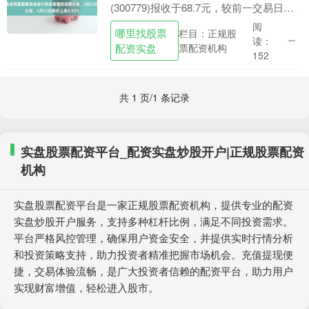
(300779)报收于68.7元，较前一交易日上
涨3.92%，最新总市值为146.12亿元。该
阅
哪里找股票
栏目：正规股
股当日开盘66.29元，最高....
读：
配资实盘
票配资机构
152
共 1 页/1 条记录
实盘股票配资平台_配资实盘炒股开户|正规股票配资
机构
实盘股票配资平台是一家正规股票配资机构，提供专业的配资
实盘炒股开户服务，支持多种杠杆比例，满足不同投资需求。
平台严格风控管理，确保用户资金安全，并提供实时行情分析
和投资策略支持，助力投资者精准把握市场机会。充值提现便
捷，交易体验流畅，是广大投资者信赖的配资平台，助力用户
实现财富增值，轻松进入股市。