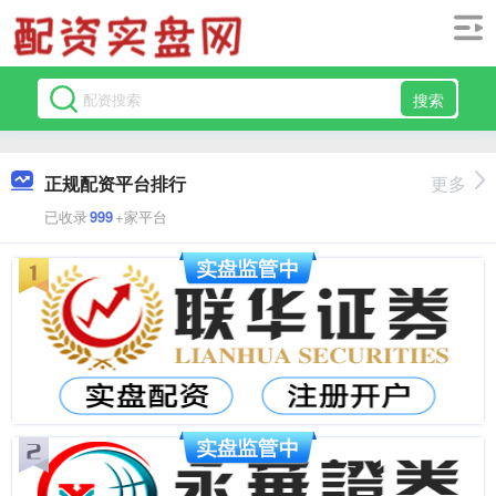
搜索
正规配资平台排行
更多
已收录
999
+家平台