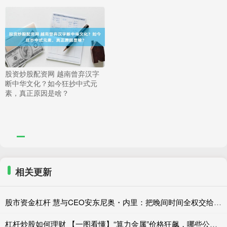
股资炒股配资网 越南曾弃汉字
断中华文化？如今狂抄中式元
素，真正原因是啥？
相关更新
股市资金杠杆 慧与CEO安东尼奥・内里：把晚间时间全权交给团队
杠杆炒股如何理财 【一图看懂】“算力金属”价格狂飙，哪些公司受益？