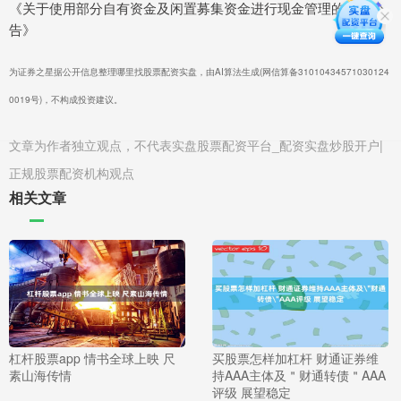
《关于使用部分自有资金及闲置募集资金进行现金管理的进展公
告》
为证券之星据公开信息整理哪里找股票配资实盘，由AI算法生成(网信算备31010434571030124
0019号)，不构成投资建议。
文章为作者独立观点，不代表实盘股票配资平台_配资实盘炒股开户|
正规股票配资机构观点
相关文章
杠杆股票app 情书全球上映 尺
买股票怎样加杠杆 财通证券维
素山海传情
持AAA主体及＂财通转债＂AAA
评级 展望稳定