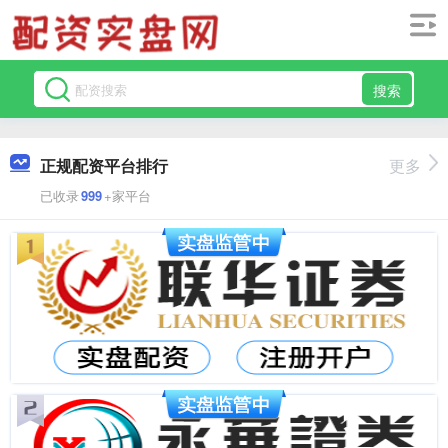
搜索
正规配资平台排行
更多
已收录
999
+家平台