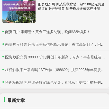
配资股票网 你恐慌我贪婪！超2100亿元资金
借道ETF进场扫货 这些板块正被疯狂抄底
​配资门户 李弈善：黄金三连多兑现，晚间68继续多！
​融资买入股票 宗庆后手写信托指示曝光！香港高院判了：宗馥莉暂不得挪动汇丰账户资产
​配资炒股交易 3800！沪指再创十年新高，专家：牛市是经济增长重要引擎
​杠杆炒股平台靠谱吗 *ST禾信（688622）披露2025年年度股东会决议公告，5月22日股价上涨3.33%
​科创板配资 机构调研锚定绿色发展，喜悦智行夯实可循环包装行业优势
最新文章