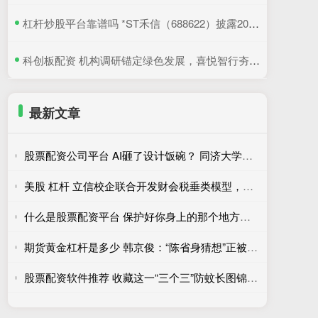
​杠杆炒股平台靠谱吗 *ST禾信（688622）披露2025年年度股东会决议公告，5月22日股价上涨3.33%
​科创板配资 机构调研锚定绿色发展，喜悦智行夯实可循环包装行业优势
最新文章
股票配资公司平台 AI砸了设计饭碗？ 同济大学辛向阳：设计教育该重视“落地”和跨学科
美股 杠杆 立信校企联合开发财会税垂类模型，瞄准审计“幻觉”和财报舞弊识别
什么是股票配资平台 保护好你身上的那个地方，追求美味更要注重健康！
期货黄金杠杆是多少 韩京俊：“陈省身猜想”正被一步步证明，有理由期待完全在本土培养出菲奖得主
股票配资软件推荐 收藏这一“三个三”防蚊长图锦囊，高温高湿季节莫让蚊虫“喜滋滋”