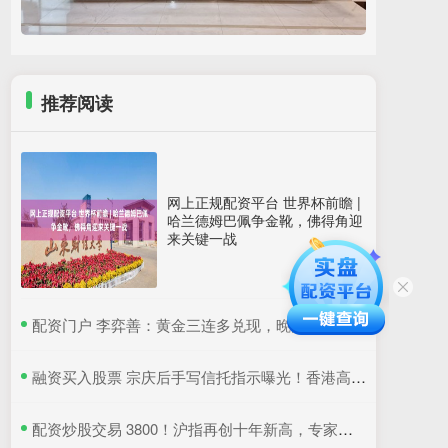
推荐阅读
网上正规配资平台 世界杯前瞻 |
哈兰德姆巴佩争金靴，佛得角迎
来关键一战
​配资门户 李弈善：黄金三连多兑现，晚间68继续多！
​融资买入股票 宗庆后手写信托指示曝光！香港高院判了：宗馥莉暂不得挪动汇丰账户资产
​配资炒股交易 3800！沪指再创十年新高，专家：牛市是经济增长重要引擎