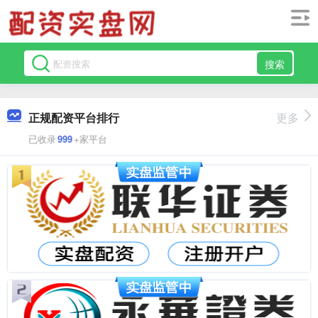
搜索
正规配资平台排行
更多
已收录
999
+家平台