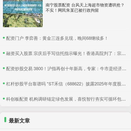
南宁股票配资 台风天上海超市物资遭哄抢？
不实！网民朱某已被行政拘留
​配资门户 李弈善：黄金三连多兑现，晚间68继续多！
​融资买入股票 宗庆后手写信托指示曝光！香港高院判了：宗馥莉暂不得挪动汇丰账户资产
​配资炒股交易 3800！沪指再创十年新高，专家：牛市是经济增长重要引擎
​杠杆炒股平台靠谱吗 *ST禾信（688622）披露2025年年度股东会决议公告，5月22日股价上涨3.33%
​科创板配资 机构调研锚定绿色发展，喜悦智行夯实可循环包装行业优势
最新文章