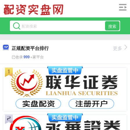
搜索
正规配资平台排行
更多
已收录
999
+家平台