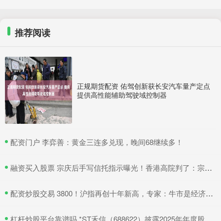
推荐阅读
正规期货配资 佑驾创新获长安汽车量产定点
提供高性能辅助驾驶域控制器
​配资门户 李弈善：黄金三连多兑现，晚间68继续多！
​融资买入股票 宗庆后手写信托指示曝光！香港高院判了：宗馥莉暂不得挪动汇丰账户资产
​配资炒股交易 3800！沪指再创十年新高，专家：牛市是经济增长重要引擎
​杠杆炒股平台靠谱吗 *ST禾信（688622）披露2025年年度股东会决议公告，5月22日股价上涨3.33%