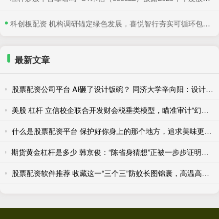
​科创板配资 机构调研锚定绿色发展，喜悦智行夯实可循环包装行业优势
最新文章
股票配资公司平台 AI砸了设计饭碗？ 同济大学辛向阳：设计教育该重视“落地”和跨学科
美股 杠杆 立信校企联合开发财会税垂类模型，瞄准审计“幻觉”和财报舞弊识别
什么是股票配资平台 保护好你身上的那个地方，追求美味更要注重健康！
期货黄金杠杆是多少 韩京俊：“陈省身猜想”正被一步步证明，有理由期待完全在本土培养出菲奖得主
股票配资软件推荐 收藏这一“三个三”防蚊长图锦囊，高温高湿季节莫让蚊虫“喜滋滋”