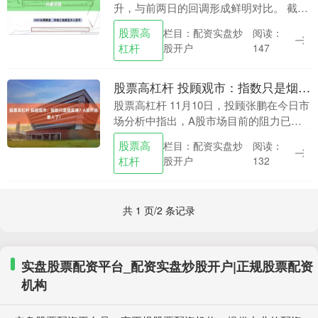
升，与前两日的回调形成鲜明对比。 截至
收盘，迦南智能(300880.SZ)、通光线缆
股票高
栏目：配资实盘炒
阅读：
(300265.SZ)、安靠智电(30....
杠杆
股开户
147
股票高杠杆 投顾观市：指数只是烟雾弹？A股开始套人了！
股票高杠杆 11月10日，投顾张鹏在今日市
场分析中指出，A股市场目前的阻力已经
开始显现，甚至隐约有即将套人的迹象，
股票高
栏目：配资实盘炒
阅读：
但许多股民尚未引起足够警觉。 上周四，
杠杆
股开户
132
大盘整体....
共 1 页/2 条记录
实盘股票配资平台_配资实盘炒股开户|正规股票配资
机构