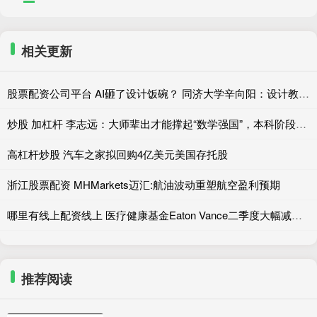
相关更新
股票配资公司平台 AI砸了设计饭碗？ 同济大学辛向阳：设计教育该重视“落地”和跨学科
炒股 加杠杆 李志远：大师辈出才能撑起“数学强国”，本科阶段扎实通识数学训练是重要根基
高杠杆炒股 汽车之家拟回购4亿美元美国存托股
浙江股票配资 MHMarkets迈汇:航油波动重塑航空盈利预期
哪里有线上配资线上 医疗健康基金Eaton Vance二季度大幅减持Zoetis，持仓占比下降45.48%
推荐阅读