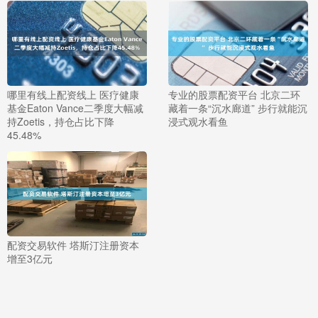
哪里有线上配资线上 医疗健康
专业的股票配资平台 北京二环
基金Eaton Vance二季度大幅减
藏着一条“沉水廊道” 步行就能沉
持Zoetis，持仓占比下降
浸式观水看鱼
45.48%
配资交易软件 塔斯汀注册资本
增至3亿元