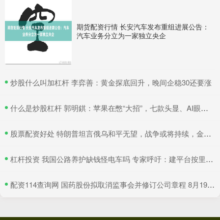
期货配资行情 长安汽车发布重组进展公告：
汽车业务分立为一家独立央企
​炒股什么叫加杠杆 李弈善：黄金探底回升，晚间企稳30还要涨
​什么是炒股杠杆 郭明錤：苹果在憋“大招”，七款头显、AI眼镜在研，2027年会是大爆发期
​股票配资好处 特朗普坦言俄乌和平无望，战争或将持续，金价有望继续吸引避险买盘
​杠杆投资 我国公路养护缺钱怪电车吗 专家呼吁：建平台按里程收费
​配资114查询网 国药股份拟取消监事会并修订公司章程 8月19日召开临时股东大会