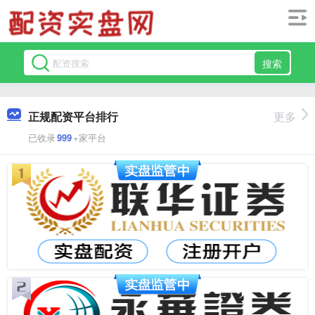
搜索
正规配资平台排行
更多
已收录
999
+家平台