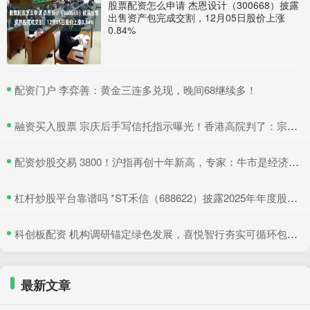
股票配资怎么申请 杰恩设计（300668）披露
出售资产包完成交割，12月05日股价上涨
0.84%
​配资门户 李弈善：黄金三连多兑现，晚间68继续多！
​融资买入股票 宗庆后手写信托指示曝光！香港高院判了：宗馥莉暂不得挪动汇丰账户资产
​配资炒股交易 3800！沪指再创十年新高，专家：牛市是经济增长重要引擎
​杠杆炒股平台靠谱吗 *ST禾信（688622）披露2025年年度股东会决议公告，5月22日股价上涨3.33%
​科创板配资 机构调研锚定绿色发展，喜悦智行夯实可循环包装行业优势
最新文章