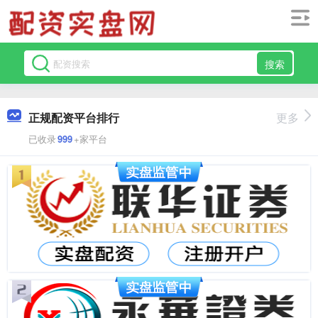
搜索
正规配资平台排行
更多
已收录
999
+家平台