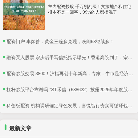
主力配资炒股 千万别乱买！文旅地产和住宅
根本不是一回事，99%的人都搞混了
​配资门户 李弈善：黄金三连多兑现，晚间68继续多！
​融资买入股票 宗庆后手写信托指示曝光！香港高院判了：宗馥莉暂不得挪动汇丰账户资产
​配资炒股交易 3800！沪指再创十年新高，专家：牛市是经济增长重要引擎
​杠杆炒股平台靠谱吗 *ST禾信（688622）披露2025年年度股东会决议公告，5月22日股价上涨3.33%
​科创板配资 机构调研锚定绿色发展，喜悦智行夯实可循环包装行业优势
最新文章