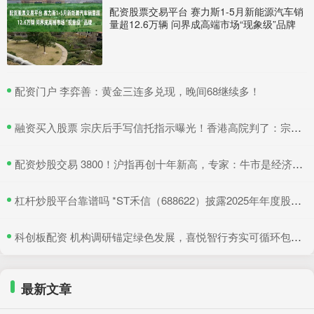
配资股票交易平台 赛力斯1-5月新能源汽车销
量超12.6万辆 问界成高端市场“现象级”品牌
​配资门户 李弈善：黄金三连多兑现，晚间68继续多！
​融资买入股票 宗庆后手写信托指示曝光！香港高院判了：宗馥莉暂不得挪动汇丰账户资产
​配资炒股交易 3800！沪指再创十年新高，专家：牛市是经济增长重要引擎
​杠杆炒股平台靠谱吗 *ST禾信（688622）披露2025年年度股东会决议公告，5月22日股价上涨3.33%
​科创板配资 机构调研锚定绿色发展，喜悦智行夯实可循环包装行业优势
最新文章