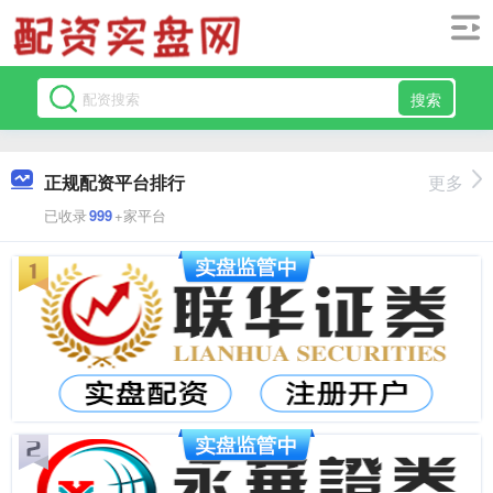
搜索
正规配资平台排行
更多
已收录
999
+家平台