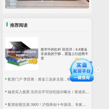
推荐阅读
股市中的杠杆 田浩洋：6.6黄金
非农前的宁静，震荡上行趋势不
变
​配资门户 李弈善：黄金三连多兑现，晚间68继续多！
​融资买入股票 宗庆后手写信托指示曝光！香港高院判了：宗馥莉暂不得挪动汇丰账户资产
​配资炒股交易 3800！沪指再创十年新高，专家：牛市是经济增长重要引擎