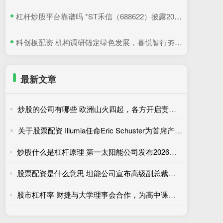
​杠杆炒股平台靠谱吗 *ST禾信（688622）披露2025年年度股东会决议公告，5月22日股价上涨3.33%
​科创板配资 机构调研锚定绿色发展，喜悦智行夯实可循环包装行业优势
最新文章
炒股的公司有哪些 欧洲山火四起，各方开启责任推诿拉锯战
关于股票配资 Illumia任命Eric Schuster为首席产品官
炒股什么是杠杆原理 第一太阳能公司发布2026年责任报告：本土制造创造多重价值
股票配资是什么意思 坦能公司宣布高级副总裁兼首席财务官Fay West将退休
股市杠杆率 财捷与大学理事会合作，为高中课堂提供免费金融工具与资源