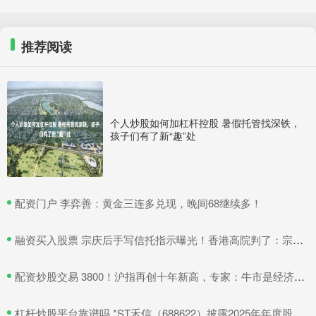
推荐阅读
个人炒股如何加杠杆控股 暑假托管找深铁，
孩子们有了新“趣”处
​配资门户 李弈善：黄金三连多兑现，晚间68继续多！
​融资买入股票 宗庆后手写信托指示曝光！香港高院判了：宗馥莉暂不得挪动汇丰账户资产
​配资炒股交易 3800！沪指再创十年新高，专家：牛市是经济增长重要引擎
​杠杆炒股平台靠谱吗 *ST禾信（688622）披露2025年年度股东会决议公告，5月22日股价上涨3.33%