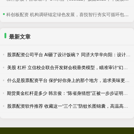
​科创板配资 机构调研锚定绿色发展，喜悦智行夯实可循环包装行业优势
最新文章
股票配资公司平台 AI砸了设计饭碗？ 同济大学辛向阳：设计教育该重视“落地”和跨学科
美股 杠杆 立信校企联合开发财会税垂类模型，瞄准审计“幻觉”和财报舞弊识别
什么是股票配资平台 保护好你身上的那个地方，追求美味更要注重健康！
期货黄金杠杆是多少 韩京俊：“陈省身猜想”正被一步步证明，有理由期待完全在本土培养出菲奖得主
股票配资软件推荐 收藏这一“三个三”防蚊长图锦囊，高温高湿季节莫让蚊虫“喜滋滋”