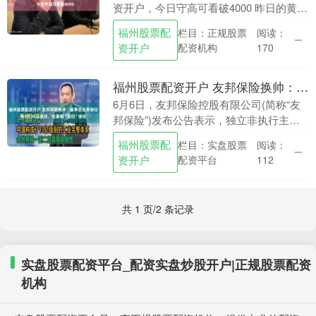
资开户，今日守高可看破4000 昨日的黄金
走法真的是山路十八弯，不信你来看看下
福州股票配
栏目：正规股票
阅读：
面的内容 周一4107下跌到3998的过程....
资开户
配资机构
170
福州股票配资开户 友邦保险换帅：董事会主席谢仕荣9月30日退任，杜嘉祺“回归”接任
6月6日，友邦保险控股有限公司(简称“友
邦保险”)发布公告表示，独立非执行主席
及独立非执行董事谢仕荣将退任，自2025
福州股票配
栏目：实盘股票
阅读：
年9月30日起生效。 与此同时，友邦保险
资开户
配资平台
112
宣....
共 1 页/2 条记录
实盘股票配资平台_配资实盘炒股开户|正规股票配资
机构