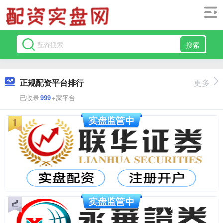
搜索
正规配资平台排行
更多
已收录
999
+家平台