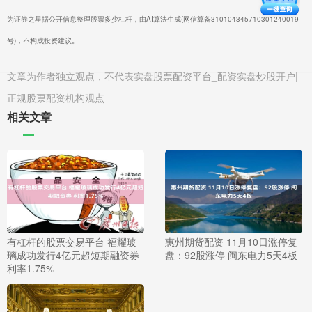
为证券之星据公开信息整理股票多少杠杆，由AI算法生成(网信算备310104345710301240019
号)，不构成投资建议。
文章为作者独立观点，不代表实盘股票配资平台_配资实盘炒股开户|
正规股票配资机构观点
相关文章
有杠杆的股票交易平台 福耀玻
惠州期货配资 11月10日涨停复
璃成功发行4亿元超短期融资券
盘：92股涨停 闽东电力5天4板
利率1.75%