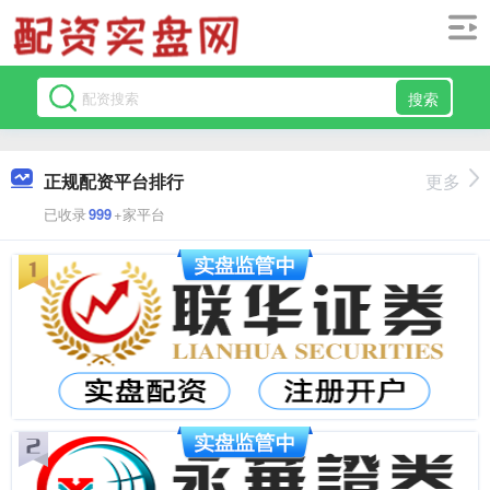
搜索
正规配资平台排行
更多
已收录
999
+家平台