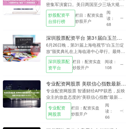
密集军演窗口。美日两国至少三场大规模
联合军事演习在这片海域同步或接续展开
阅
炒股配资平
栏目：配资实盘
炒股配资平台排行榜，覆盖范围从日本九
读：
台排行榜
炒股开户
州、冲绳一....
68
深圳股票配资平台 第31届白玉兰奖揭晓！于和伟、杨紫获封最佳男女主角
6月26日晚，第31届上海电视节“白玉兰绽
放”颁奖典礼在上海临港中心举行。最终深
圳股票配资平台，《太平年》获最佳中国
深圳股票配
栏目：配资实盘
阅读：
电视剧奖，《沉默的荣耀》获评委会大
资平台
炒股开户
108
奖。 于和....
专业配资网股票 美联信心指数最新报78.8点 楼价指数今年迄今累升10.03%
专业配资网股票 智通财经APP获悉，反映
业主的放盘态度的“美联信心指数”最新报
78.8点，按周跌0.6%，连跌三周。美联物
阅
专业配资
栏目：配资实盘
业分析师岑颂谦指出，恒生指数近期反复
读：
网股票
炒股开户
调....
66