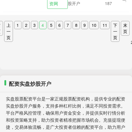
资网
股开户
187
是仪表....
首
上
1
2
3
4
5
6
7
8
9
10
11
下
末
页
一
一
页
页
页
配资实盘炒股开户
实盘股票配资平台是一家正规股票配资机构，提供专业的配资
实盘炒股开户服务，支持多种杠杆比例，满足不同投资需求。
平台严格风控管理，确保用户资金安全，并提供实时行情分析
和投资策略支持，助力投资者精准把握市场机会。充值提现便
捷，交易体验流畅，是广大投资者信赖的配资平台，助力用户