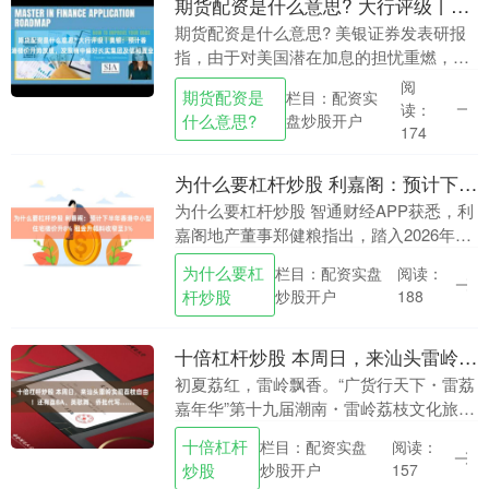
期货配资是什么意思? 大行评级丨美银：预计香港楼价升势放缓，发展商中偏好长实集团及信和置业
期货配资是什么意思? 美银证券发表研报
指，由于对美国潜在加息的担忧重燃，引
发香港地产股近期出现调整。该行虽然预
阅
期货配资是
栏目：配资实
期市场已反映的加息一至两次情景不至于
读：
什么意思?
盘炒股开户
导致香港楼价回....
174
为什么要杠杆炒股 利嘉阁：预计下半年香港中小型住宅楼价升8% 租金升幅料收窄至3%
为什么要杠杆炒股 智通财经APP获悉，利
嘉阁地产董事郑健粮指出，踏入2026年，
香港楼市承接去年底的旺市而持续升温，
为什么要杠
栏目：配资实盘
阅读：
发展商以贴市价推出大型新盘均屡屡沽
杆炒股
炒股开户
188
清，并带动....
十倍杠杆炒股 本周日，来汕头雷岭实现荔枝自由！还有荔BA、英歌舞、侨批代写……
初夏荔红，雷岭飘香。“广货行天下・雷荔
嘉年华”第十九届潮南・雷岭荔枝文化旅游
季系列活动将于6月21日在雷岭镇赤坪荔
十倍杠杆
栏目：配资实盘
阅读：
枝公园盛大开幕十倍杠杆炒股，多元文旅
炒股
炒股开户
157
盛宴即将甜....