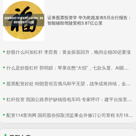
证券股票投资学 华为乾崑发布5月出行报告：
智能辅助驾驶里程3.87亿公里
​炒股什么叫加杠杆 李弈善：黄金探底回升，晚间企稳30还要涨
​什么是炒股杠杆 郭明錤：苹果在憋“大招”，七款头显、AI眼镜在研，2027年会是大爆发期
​股票配资好处 特朗普坦言俄乌和平无望，战争或将持续，金价有望继续吸引避险买盘
​杠杆投资 我国公路养护缺钱怪电车吗 专家呼吁：建平台按里程收费
​配资114查询网 国药股份拟取消监事会并修订公司章程 8月19日召开临时股东大会