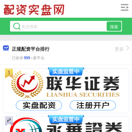
搜索
正规配资平台排行
更多
已收录
999
+家平台