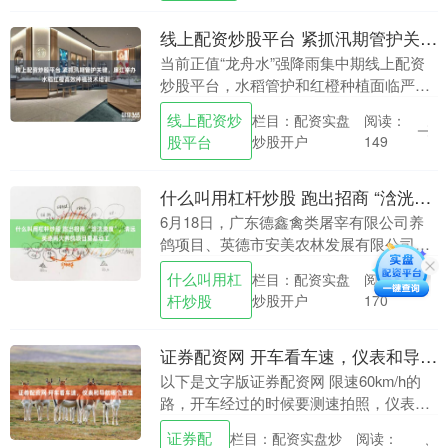
线上配资炒股平台 紧抓汛期管护关键，廉江举办水稻红橙高效种植技术培训
当前正值“龙舟水”强降雨集中期线上配资
炒股平台，水稻管护和红橙种植面临严峻
考验。为筑牢粮食安全防线，提升特色产
线上配资炒
栏目：配资实盘
阅读：
业抗灾能力，6月17日，由广东省农业技
股平台
炒股开户
149
术推广中心、....
什么叫用杠杆炒股 跑出招商 “浛洸速度”，清远英德两大养鸽项目奠基动工
6月18日，广东德鑫禽类屠宰有限公司养
鸽项目、英德市安美农林发展有限公司养
鸽项目奠基仪式在英德市浛洸镇举行。领
什么叫用杠
栏目：配资实盘
阅读：
导、嘉宾齐聚现场挥锹培土，两大重点招
杆炒股
炒股开户
170
商项目正式进入....
证券配资网 开车看车速，仪表和导航哪个更准
以下是文字版证券配资网 限速60km/h的
路，开车经过的时候要测速拍照，仪表盘
显示时速有60多点，但导航显示的不到
证券配
栏目：配资实盘炒
阅读：
60，那实际超没超速？ 像这种情况，到底