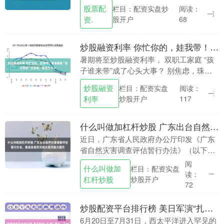
东莞位居第二！ 2025年 人口增量前十强
股票配
栏目：配资实盘炒
阅读：
城市榜单 ‌深圳‌：+25.9万人....
资.
股开户
68
炒股融资利率 你忙你的，娃我带！珠海暑假“官方带娃”又来啦，报名方式→
暑期将至炒股融资利率， 双职工家庭 “孩
子谁来带”成了心头大事？ 别焦虑，珠海
官方来接力！ 近日， 香洲区、斗门区、高
炒股融资
栏目：配资实盘
阅读：
新区 发布了相应报名指南。 一起来看看
利率
炒股开户
117
具....
什么叫做加杠杆炒股 广东出台自然灾害调查评估暂行办法，推进全省防灾减灾救灾能力提升
近日，广东省人民政府办公厅印发《广东
省自然灾害调查评估暂行办法》（以下简
称《办法》）。《办法》旨在规范全省自
阅
什么叫做加
栏目：配资实盘
然灾害调查评估工作，总结自然灾害防范
读：
杠杆炒股
炒股开户
应对经验教训什么....
72
炒股配资平台排行榜 美日军演“扎堆”西太，三场大戏各怀什么“剧本”？| 环球深壹度
6月20日至7月31日，西太平洋进入罕见的