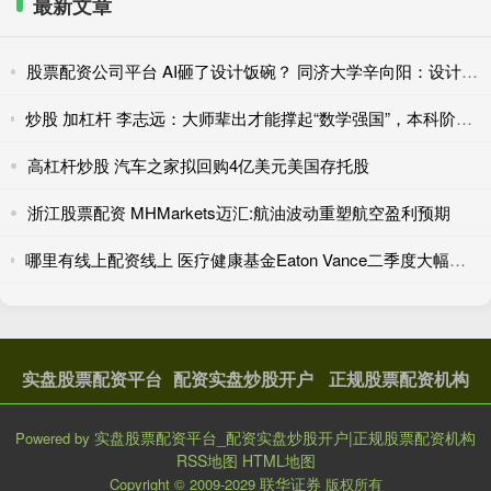
最新文章
股票配资公司平台 AI砸了设计饭碗？ 同济大学辛向阳：设计教育该重视“落地”和跨学科
炒股 加杠杆 李志远：大师辈出才能撑起“数学强国”，本科阶段扎实通识数学训练是重要根基
高杠杆炒股 汽车之家拟回购4亿美元美国存托股
浙江股票配资 MHMarkets迈汇:航油波动重塑航空盈利预期
哪里有线上配资线上 医疗健康基金Eaton Vance二季度大幅减持Zoetis，持仓占比下降45.48%
实盘股票配资平台
配资实盘炒股开户
正规股票配资机构
实盘股票配资平台_配资实盘炒股开户|正规股票配资机构
Powered by
RSS地图
HTML地图
联华证券
Copyright
© 2009-2029
版权所有