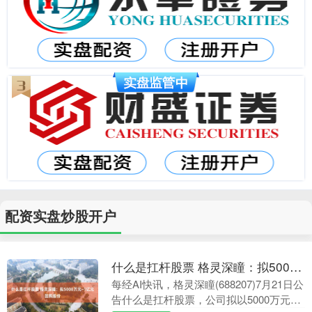
配资实盘炒股开户
什么是扛杆股票 格灵深瞳：拟5000万元~1亿元回购股份
每经AI快讯，格灵深瞳(688207)7月21日公
告什么是扛杆股票，公司拟以5000万元~1