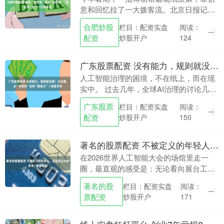
意和回忆拉了一大拨客流。北京日报记者
走访发现，这些不再只是单纯进门凭证的
合肥炒股
栏目：配资实盘
阅读：
纸质票，满足了数字时代大家对记忆实体
配资
炒股开户
124
的一种渴望。 徐....
广东股票配资 没有能力，规则就没用！AI治理，从“写规则”走向“建能力”｜锋面评论
人工智能治理的困境，不在纸上，而在现
实中。 过去几年，全球AI治理的讨论几乎
被“设限”主导。伦理准则、法律框架、风
广东股票
栏目：配资实盘
阅读：
险分级——欧美国家热衷于画红线、定规
配资
炒股开户
150
矩，仿佛“....
著名的股票配资 不被定义的年轻人，正在定义AI的未来 | 锋面评论
在2026世界人工智能大会的场馆里走一
圈，最直观的感受是：无论看向展台工作
人员还是观展人群，满眼所见都是年轻的
著名的股
栏目：配资实盘
阅读：
面孔。综观整场大会，两个信号格外鲜
票配资
炒股开户
171
明：一是行业正在....