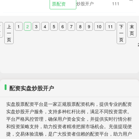
票配资
炒股开户
111
脊髓硬膜上的动....
首
上
1
2
3
4
5
6
7
8
9
10
11
下
末
页
一
一
页
页
页
配资实盘炒股开户
实盘股票配资平台是一家正规股票配资机构，提供专业的配资
实盘炒股开户服务，支持多种杠杆比例，满足不同投资需求。
平台严格风控管理，确保用户资金安全，并提供实时行情分析
和投资策略支持，助力投资者精准把握市场机会。充值提现便
捷，交易体验流畅，是广大投资者信赖的配资平台，助力用户