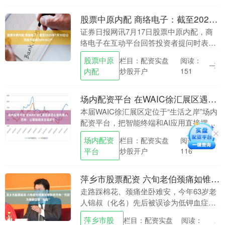
股票中原内配 商络电子：截至2026年7月10日公司股东总数为89362户
证券日报网讯7月17日股票中原内配，商
络电子在互动平台回答投资者提问时表
示，截至2026年7月10日，公司股东总数
股票中原
栏目：配资实盘
阅读：
为89362户。 海量资讯、精准解读，尽在
内配
炒股开户
151
新浪....
场内配资平台 在WAIC徐汇展区遇见心言机器人巴布：让智能陪伴主动发生
本届WAIC徐汇展区定位于“生活之岸”场内
配资平台，把智能终端和AI应用直接摆进
日常，将叙事主线聚焦于“人的体验”。近
场内配资
栏目：配资实盘
阅读：
万平方米的展厅沿着“从屏幕、到设备、再
平台
炒股开户
116
到身....
萍乡市股票配资 六旬老伯颈痛如锥卧床月余，元凶为脊髓血管“短路”
走路踩棉花、颈痛坐卧难安，今年63岁老
人锦叔（化名）先后被误诊为低钾血症和
脑炎，卧床月余。日前，他在广东三九脑
萍乡市股
栏目：配资实盘
阅读：
科医院被确诊为罕见硬脊膜动静脉瘘——