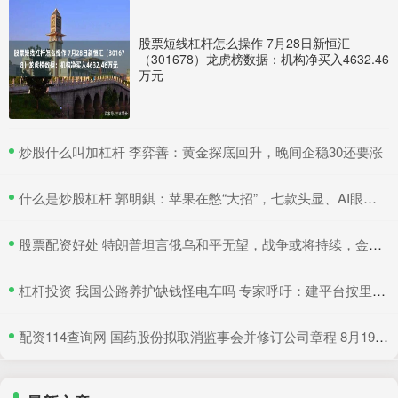
股票短线杠杆怎么操作 7月28日新恒汇
（301678）龙虎榜数据：机构净买入4632.46
万元
​炒股什么叫加杠杆 李弈善：黄金探底回升，晚间企稳30还要涨
​什么是炒股杠杆 郭明錤：苹果在憋“大招”，七款头显、AI眼镜在研，2027年会是大爆发期
​股票配资好处 特朗普坦言俄乌和平无望，战争或将持续，金价有望继续吸引避险买盘
​杠杆投资 我国公路养护缺钱怪电车吗 专家呼吁：建平台按里程收费
​配资114查询网 国药股份拟取消监事会并修订公司章程 8月19日召开临时股东大会