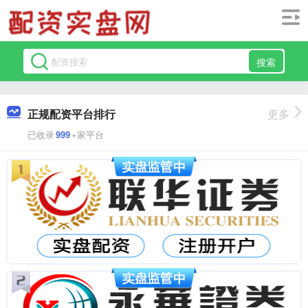
搜索
正规配资平台排行
更多
已收录
999
+家平台