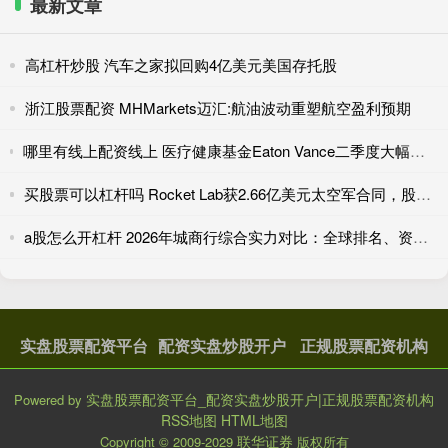
最新文章
高杠杆炒股 汽车之家拟回购4亿美元美国存托股
浙江股票配资 MHMarkets迈汇:航油波动重塑航空盈利预期
哪里有线上配资线上 医疗健康基金Eaton Vance二季度大幅减持Zoetis，持仓占比下降45.48%
买股票可以杠杆吗 Rocket Lab获2.66亿美元太空军合同，股价上涨3.4%
a股怎么开杠杆 2026年城商行综合实力对比：全球排名、资产规模、资产质量
实盘股票配资平台
配资实盘炒股开户
正规股票配资机构
实盘股票配资平台_配资实盘炒股开户|正规股票配资机构
Powered by
RSS地图
HTML地图
联华证券
Copyright
© 2009-2029
版权所有