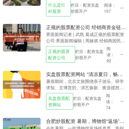
亿元回购股份什么是扛杆股票，用于维护
什么是扛
栏目：配资实盘
阅读：
公司价值及股东权益。回购价格不超....
杆股票
炒股开户
157
正规的股票配资公司 经销商资金链断裂波及两地，智己汽车紧急“救火”
界面新闻记者 | 武凯 葛成正规的股票配资
公司 界面新闻编辑 | 周姝祺 经销商因民间
借贷资金链断裂，智己汽车昆明、珠海多
阅
正规的股票
栏目：配资实盘
家门店近日陷入闭店风波。部分消费者支
读：
配资公司
炒股开户
付....
92
实盘股票配资网站 “清凉夏日，畅游北京”，六大文旅场景解锁京城暑期多元玩法
暑假期间，北京文旅围绕亲子游乐、研学
求知、文博赏韵、演艺焕新、夜游揽胜、
避暑纳凉六大核心场景，推出清凉夏日，
阅
实盘股票配
栏目：配资实盘
畅游北京2026北京暑期文旅活动指南实盘
读：
资网站
炒股开户
股票配资网站....
74
合肥炒股配资 暑期，博物馆“返场”纸质票！“回忆杀”拉了一大拨客流
今年暑期，一批博物馆返场纸质票，靠创