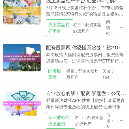
线上实盘杠杆平台 创业7年亏损2亿，“拳王”邹市明冉莹颖财务情况曝光
7月18日线上实盘杠杆平台，“邹市明冉莹
颖已还清3家银行欠款”的话题登文娱热搜
第一，引发大批网友关注。 据今视频长天
阅
线上实盘杠
栏目：配资实盘
新闻消息，近日，邹市明冉莹颖夫妇因婚
读：
杆平台
炒股开户
姻及债务....
53
配资股票网 你恐慌我贪婪！超2100亿元资金借道ETF进场扫货 这些板块正被疯狂抄底
本周股指大幅回调配资股票网，但资金蜂
拥进场抄底，沪深两市股票型ETF和跨境
型ETF合计净流入2113.21亿元。 行业主
配资股
栏目：配资实盘炒
阅读：
题上看，科创芯片、通信相关ETF被资金
票网
股开户
164
看....
专业放心的线上配资 景嘉微：公司将持续聚焦主业
登录新浪财经APP 搜索【信披】查看更多
考评等级专业放心的线上配资 证券日报网
讯7月17日，景嘉微在互动平台回答投资
阅
专业放心的
栏目：配资实盘
者提问时表示，公司将持续聚焦主业，坚
读：
线上配资
炒股开户
持产品和....
61