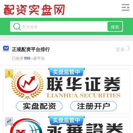
搜索
正规配资平台排行
更多
已收录
999
+家平台