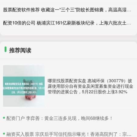
股票配资软件推荐 收藏这一“三个三”防蚊长图锦囊，高温高湿季节莫让蚊虫“喜滋滋”
配资10倍的公司 杨浦滨江161亿刷新板块纪录，上海六批次土拍“冷热两极”收官
推荐阅读
哪里找股票配资实盘 惠城环保（300779）披
露使用部分自有资金及闲置募集资金进行现金
管理的进展公告，5月22日股价上涨3.92%
​配资门户 李弈善：黄金三连多兑现，晚间68继续多！
​融资买入股票 宗庆后手写信托指示曝光！香港高院判了：宗馥莉暂不得挪动汇丰账户资产