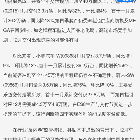
周提前完成，并将全年交付预期上调至40万辆以上。理想汽车-W
(02015)11月交付3.3万辆，同比降32%，环比增4%，首十一月累
计36.2万辆，同比降18%;第四季爬产仍受i6电池供应商切换及ME
GA召回影响，加之增程车型进入产品老化期，高端市场竞争加
剧，12月交付出现惊喜的可能性有限。
对比来看，小鹏汽车-W(09868)11月交付3.7万辆，同比增1
9%、环比降13%;首十一月累计交付39.2万台，同比增长156%，
当前能否冲刺至全年45万辆的里程碑仍存在不确定性。蔚来-SW
(09866)11月销量为3.6万辆，同比增76%、环比降10%，主要受
乐道交付走弱所致。首十一月累计交付仅27.8万辆，而第四指引
对应12月需完成4.3万至4.8万辆。在ES8生产与交付节奏进一步
提速的前提下，该行判断第四季实现盈利的能见度依然偏低。
在行业“反内卷”监管持续、补贴基本退出的背景下，12月车
市结构出现大幅改写的可能性有限，车企在年终冲刺中更考验销