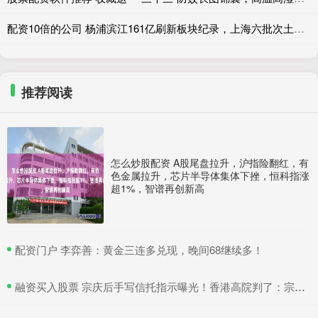
配资10倍的公司 杨浦滨江161亿刷新板块纪录，上海六批次土拍“冷热两极”收官
推荐阅读
怎么炒股配资 A股尾盘拉升，沪指险翻红，有
色金属拉升，芯片半导体集体下挫，恒科指涨
超1%，智谱再创新高
​配资门户 李弈善：黄金三连多兑现，晚间68继续多！
​融资买入股票 宗庆后手写信托指示曝光！香港高院判了：宗馥莉暂不得挪动汇丰账户资产