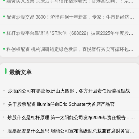
​融资买入股票 宗庆后手写信托指示曝光！香港高院判了：宗馥莉暂不得挪动汇丰账户资产
​配资炒股交易 3800！沪指再创十年新高，专家：牛市是经济增长重要引擎
​杠杆炒股平台靠谱吗 *ST禾信（688622）披露2025年年度股东会决议公告，5月22日股价上涨3.33%
​科创板配资 机构调研锚定绿色发展，喜悦智行夯实可循环包装行业优势
最新文章
炒股的公司有哪些 欧洲山火四起，各方开启责任推诿拉锯战
关于股票配资 Illumia任命Eric Schuster为首席产品官
炒股什么是杠杆原理 第一太阳能公司发布2026年责任报告：本土制造创造多重价值
股票配资是什么意思 坦能公司宣布高级副总裁兼首席财务官Fay West将退休