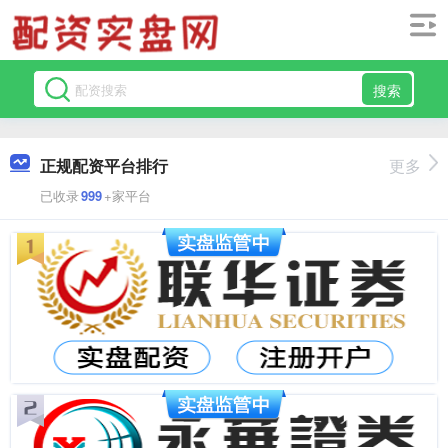
搜索
正规配资平台排行
更多
已收录
999
+家平台