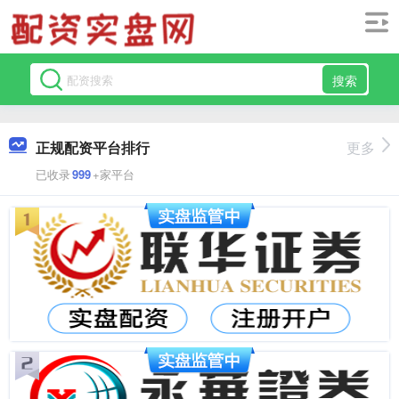
搜索
正规配资平台排行
更多
已收录
999
+家平台