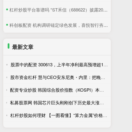
​杠杆炒股平台靠谱吗 *ST禾信（688622）披露2025年年度股东会决议公告，5月22日股价上涨3.33%
​科创板配资 机构调研锚定绿色发展，喜悦智行夯实可循环包装行业优势
最新文章
股票中的配资 300613，上半年净利最高预增超14倍！
股市资金杠杆 慧与CEO安东尼奥・内里：把晚间时间全权交给团队
配资专业炒股 韩国综合股价指数（KOSPI）本月下跌22.19%，收于6595.45点
私募股票网 韩国芯片巨头刚刚创下历史最大涨幅——这对全球AI交易意味着什么？
杠杆炒股如何理财 【一图看懂】“算力金属”价格狂飙，哪些公司受益？