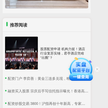
推荐阅读
股票配资申请 机构力挺！酒店
行业复苏实锤，君亭酒店凭啥
“出圈”？
​配资门户 李弈善：黄金三连多兑现，晚间68继续多！
​融资买入股票 宗庆后手写信托指示曝光！香港高院判了：宗馥莉暂不得挪动汇丰账户资产
​配资炒股交易 3800！沪指再创十年新高，专家：牛市是经济增长重要引擎