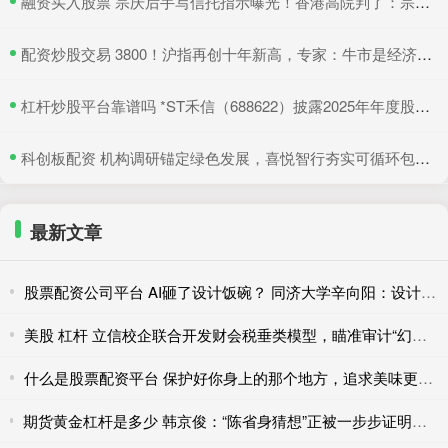
​融资买入股票 宗庆后手写信托指示曝光！香港高院判了：宗馥莉暂不得挪动汇丰账户资产
​配资炒股交易 3800！沪指再创十年新高，专家：牛市是经济增长重要引擎
​杠杆炒股平台靠谱吗 *ST禾信（688622）披露2025年年度股东会决议公告，5月22日股价上涨3.33%
​科创板配资 机构调研锚定绿色发展，喜悦智行夯实可循环包装行业优势
最新文章
股票配资公司平台 AI砸了设计饭碗？ 同济大学辛向阳：设计教育该重视“落地”和跨学科
美股 杠杆 立信校企联合开发财会税垂类模型，瞄准审计“幻觉”和财报舞弊识别
什么是股票配资平台 保护好你身上的那个地方，追求美味更要注重健康！
期货黄金杠杆是多少 韩京俊：“陈省身猜想”正被一步步证明，有理由期待完全在本土培养出菲奖得主