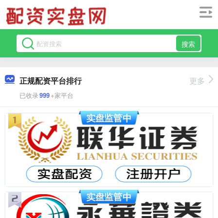
搜索
正规配资平台排行
更多
已收录
999
+家平台