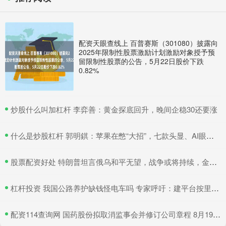
配资天眼查线上 百普赛斯（301080）披露向
2025年限制性股票激励计划激励对象授予预
留限制性股票的公告，5月22日股价下跌
0.82%
​炒股什么叫加杠杆 李弈善：黄金探底回升，晚间企稳30还要涨
​什么是炒股杠杆 郭明錤：苹果在憋“大招”，七款头显、AI眼镜在研，2027年会是大爆发期
​股票配资好处 特朗普坦言俄乌和平无望，战争或将持续，金价有望继续吸引避险买盘
​杠杆投资 我国公路养护缺钱怪电车吗 专家呼吁：建平台按里程收费
​配资114查询网 国药股份拟取消监事会并修订公司章程 8月19日召开临时股东大会