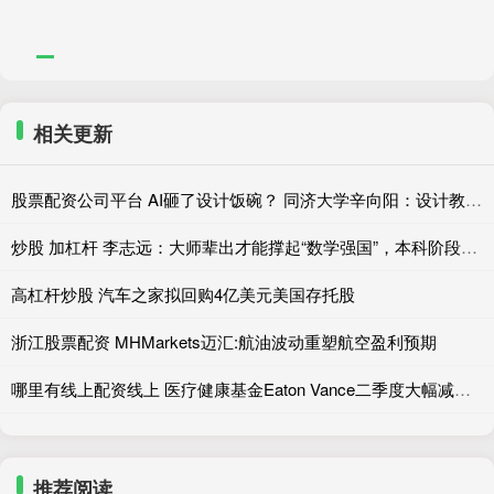
相关更新
股票配资公司平台 AI砸了设计饭碗？ 同济大学辛向阳：设计教育该重视“落地”和跨学科
炒股 加杠杆 李志远：大师辈出才能撑起“数学强国”，本科阶段扎实通识数学训练是重要根基
高杠杆炒股 汽车之家拟回购4亿美元美国存托股
浙江股票配资 MHMarkets迈汇:航油波动重塑航空盈利预期
哪里有线上配资线上 医疗健康基金Eaton Vance二季度大幅减持Zoetis，持仓占比下降45.48%
推荐阅读