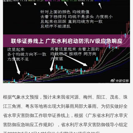
根据气象水文预报，预计未来我省河源、梅州、阳江、茂名、珠
江三角洲、粤东等地将出现大到暴雨局部大暴雨。为切实做好全
省水旱灾害防御工作联华证券线上，根据《广东省水利厅水旱灾
害防御应急响应工作规则》，省水利厅水旱灾害防御领导小组定