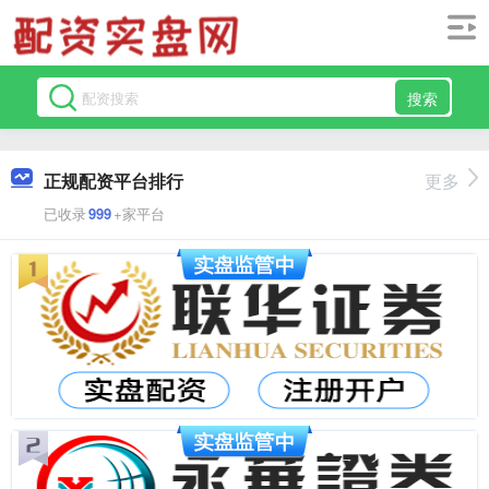
搜索
正规配资平台排行
更多
已收录
999
+家平台