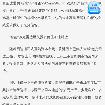
而图达通的“猎鹰”与“灵雀”(905nm/940nm)双系列产品均已实现规
模化量产，凭借“两条腿走路”的策略，公司既精准抓住了由性价
比需求所催生的规模化市场机遇，也为未来高阶智驾对性能的极
致需求做好了充分储备。
“全能”激光雷达巨头投资价值加速释放
随着图达通正式登陆资本市场，香港股市已集齐全球“激光雷
达三强”。尽管上市时间相对较晚，但从上市首周的市场反馈来
看，投资者对于图达通及其所处的激光雷达赛道显然充满了期
待。
图达通甫一上市便遭到抢筹，深层逻辑既在于市场高度认可
其技术路径选择，亦源于公司构建起的“多元产品、多元客户、多
元场景”立体格局，使其未来的成长路径兼具确定性与弹性，投资
价值已是不言而喻。