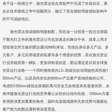
身于这一热潮之中，激光雷达也在质疑声中完成了价值自证，逐
步从技术路线之争中脱颖而出，确立了其在辅助驾驶感知架构中
的不可或缺地位。
激光雷达渐成辅助驾驶标配，而在这一过程里一批过去曾隐
于聚光灯之外的激光雷达公司也加速走向舞台中央。就拿上周才
登陆港交所主板的图达通(02665)来说，凭借自身在多元产品、多
元客户、多元应用场景的拓展等多个维度的优势，其在激光雷达
行业里稳居第一梯队；更值得称道的是，图达通还是目前全球激
光雷达行业唯一一个同时拥有面向L3+高级别自动驾驶的高性能1
550nm产品、以及高性价比的905nm产品量产落地经验的公司。
考虑到1550nm路线在探测距离与安全冗余维度具有显著优势，未
来伴随激光雷达行业的竞争重心从性价比转向性能，1550nm方案
有望扮演更加重要的角色，届时在该领域拥有先发优势与规模化
量产能力的图达通料将深度受益。