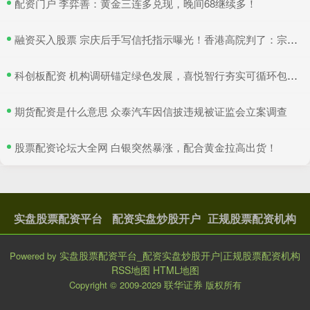
​配资门户 李弈善：黄金三连多兑现，晚间68继续多！
​融资买入股票 宗庆后手写信托指示曝光！香港高院判了：宗馥莉暂不得挪动汇丰账户资产
​科创板配资 机构调研锚定绿色发展，喜悦智行夯实可循环包装行业优势
​期货配资是什么意思 众泰汽车因信披违规被证监会立案调查
​股票配资论坛大全网 白银突然暴涨，配合黄金拉高出货！
实盘股票配资平台
配资实盘炒股开户
正规股票配资机构
实盘股票配资平台_配资实盘炒股开户|正规股票配资机构
Powered by
RSS地图
HTML地图
联华证券
Copyright
© 2009-2029
版权所有