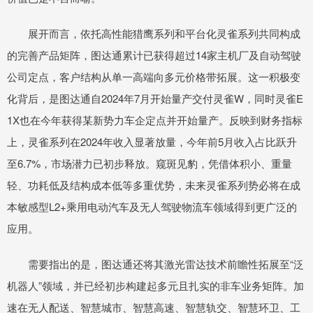
展开而言，依托高性能猎鹰系列和平台化灵雀系列共同构成
的完善产品矩阵，图达通累计已获得超过14家主机厂及自动驾驶
公司定点，客户结构从单一高端向多元价格带拓展。这一积极变
化背后，是图达通自2024年7月开始量产交付灵雀W，同时灵雀E
1X也在今年获得某新势力车企定点并开始量产。反映到财务指标
上，灵雀系列在2024年收入显著放量，今年前5月收入占比跃升
至6.7%，市场潜力已初步释放。窥斑见豹，凭借体积小、重量
轻、功耗低及结构成本低等多重优势，未来灵雀系列势必将在成
本敏感型L2+乘用电动汽车及无人驾驶物流车领域得到更广泛的
应用。
需要指出的是，图达通还将其激光雷达技术前瞻性拓展至“泛
机器人”领域，并已经初步构建起多元且扎实的非车业务矩阵。加
速在无人配送、智慧城市、智慧高速、智慧轨交、智慧环卫、工