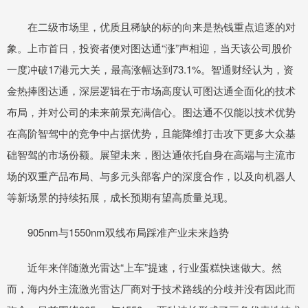
在二级市场里，优质且稀缺的标的向来是热钱重点追逐的对
象。上市首日，投资者便对图达通“涨”声相迎，当天该公司股价
一度冲破17港元大关，最高涨幅达到73.1%。智通财经认为，资
金热捧图达通，深层逻辑在于市场高度认可图达通全面化的技术
布局，并对公司的未来前景充满信心。图达通不仅能以技术优势
在高阶智驾中的竞争中占据优势，且能降维打击攻下更多大众基
础智驾的市场份额。展望未来，图达通依托自身在高端与主流市
场的双重产品布局、与多元头部客户的深度合作，以及向机器人
等新场景的持续拓展，成长预期有望高质量兑现。
905nm与1550nm双线布局踩准产业未来趋势
近年来伴随激光雷达“上车”提速，行业蛋糕快速做大。然
而，海内外主流激光雷达厂商对于技术路线的分歧并没有因此而