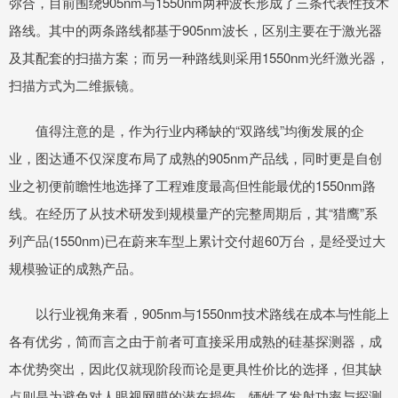
弥合，目前围绕905nm与1550nm两种波长形成了三条代表性技术
路线。其中的两条路线都基于905nm波长，区别主要在于激光器
及其配套的扫描方案；而另一种路线则采用1550nm光纤激光器，
扫描方式为二维振镜。
值得注意的是，作为行业内稀缺的“双路线”均衡发展的企
业，图达通不仅深度布局了成熟的905nm产品线，同时更是自创
业之初便前瞻性地选择了工程难度最高但性能最优的1550nm路
线。在经历了从技术研发到规模量产的完整周期后，其“猎鹰”系
列产品(1550nm)已在蔚来车型上累计交付超60万台，是经受过大
规模验证的成熟产品。
以行业视角来看，905nm与1550nm技术路线在成本与性能上
各有优劣，简而言之由于前者可直接采用成熟的硅基探测器，成
本优势突出，因此仅就现阶段而论是更具性价比的选择，但其缺
点则是为避免对人眼视网膜的潜在损伤，牺牲了发射功率与探测