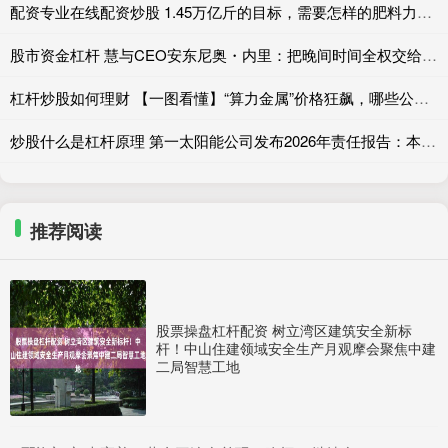
配资专业在线配资炒股 1.45万亿斤的目标，需要怎样的肥料力量？——新洋丰“种出高产王，守好中国粮”的战略应答
股市资金杠杆 慧与CEO安东尼奥・内里：把晚间时间全权交给团队
杠杆炒股如何理财 【一图看懂】“算力金属”价格狂飙，哪些公司受益？
炒股什么是杠杆原理 第一太阳能公司发布2026年责任报告：本土制造创造多重价值
推荐阅读
股票操盘杠杆配资 树立湾区建筑安全新标
杆！中山住建领域安全生产月观摩会聚焦中建
二局智慧工地