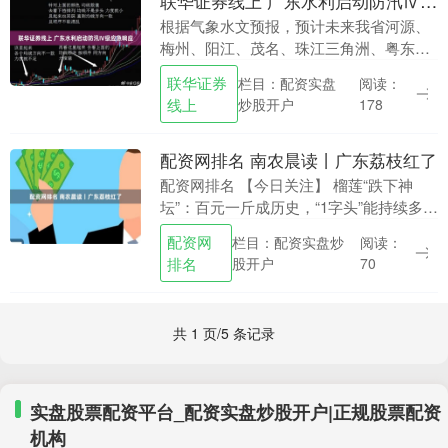
联华证券线上 广东水利启动防汛Ⅳ级应急响应
根据气象水文预报，预计未来我省河源、
梅州、阳江、茂名、珠江三角洲、粤东等
地将出现大到暴雨局部大暴雨。为切实做
联华证券
栏目：配资实盘
阅读：
好全省水旱灾害防御工作联华证券线上，
线上
炒股开户
178
根据《广东省水利....
配资网排名 南农晨读丨广东荔枝红了
配资网排名 【今日关注】 榴莲“跌下神
坛”：百元一斤成历史，“1字头”能持续多
久？ “地铁悠选店也能买榴莲，19.9一斤，
配资网
栏目：配资实盘炒
阅读：
感觉很值。”“山姆买榴莲现场太疯狂
排名
股开户
70
了，....
共 1 页/5 条记录
实盘股票配资平台_配资实盘炒股开户|正规股票配资
机构