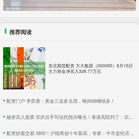
推荐阅读
东北期货配资 方大集团（000055）8月15日
主力资金净买入328.77万元
​配资门户 李弈善：黄金三连多兑现，晚间68继续多！
​融资买入股票 宗庆后手写信托指示曝光！香港高院判了：宗馥莉暂不得挪动汇丰账户资产
​配资炒股交易 3800！沪指再创十年新高，专家：牛市是经济增长重要引擎