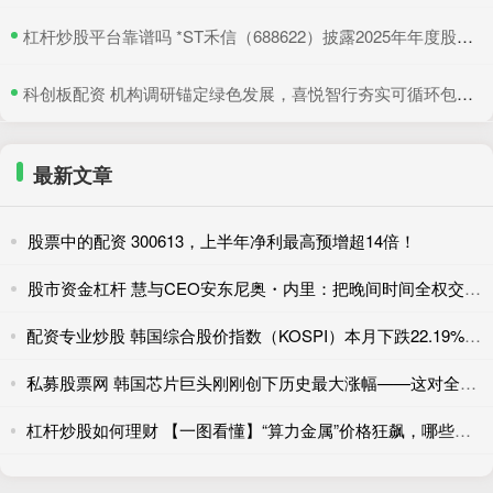
​杠杆炒股平台靠谱吗 *ST禾信（688622）披露2025年年度股东会决议公告，5月22日股价上涨3.33%
​科创板配资 机构调研锚定绿色发展，喜悦智行夯实可循环包装行业优势
最新文章
股票中的配资 300613，上半年净利最高预增超14倍！
股市资金杠杆 慧与CEO安东尼奥・内里：把晚间时间全权交给团队
配资专业炒股 韩国综合股价指数（KOSPI）本月下跌22.19%，收于6595.45点
私募股票网 韩国芯片巨头刚刚创下历史最大涨幅——这对全球AI交易意味着什么？
杠杆炒股如何理财 【一图看懂】“算力金属”价格狂飙，哪些公司受益？