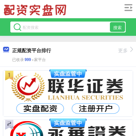
搜索
正规配资平台排行
更多
已收录
999
+家平台