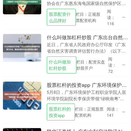
协会在广东惠东海龟国家级自然保护区，
举办第三届换届大会暨海龟增殖放流活
阅
股票配资什
栏目：正规股
动。 广东省林业局自然保护地处王新处
读：
么品牌好
票配资机构
长、广东放生协会....
116
什么叫做加杠杆炒股 广东出台自然灾害调查评估暂行办法，推进全省防灾减灾救灾能力提升
近日，广东省人民政府办公厅印发《广东
省自然灾害调查评估暂行办法》（以下简
称《办法》）。《办法》旨在规范全省自
阅
什么叫做加
栏目：配资实盘
然灾害调查评估工作，总结自然灾害防范
读：
杠杆炒股
炒股开户
应对经验教训什么....
72
股票杠杆的投资app 广东环境保护工程职业学院“绿映南粤”团队赴连平开展专项赛调研
5月8日，广东环境保护工程职业学院人居
环境学院副院长李保庆带领“绿映南粤”师
生团队，赴河源市连平县开展专项调研走
股票杠杆的
栏目：正规股票
阅读：
访活动，以专业力量赋能县域乡村振兴与
投资app
配资机构
141
文化传承，推....