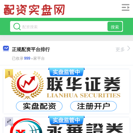
搜索
正规配资平台排行
更多
已收录
999
+家平台