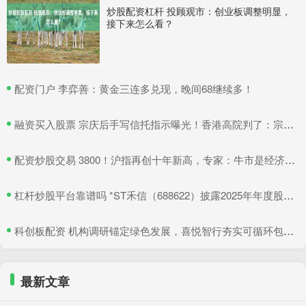
炒股配资杠杆 投顾观市：创业板调整明显，
接下来怎么看？
​配资门户 李弈善：黄金三连多兑现，晚间68继续多！
​融资买入股票 宗庆后手写信托指示曝光！香港高院判了：宗馥莉暂不得挪动汇丰账户资产
​配资炒股交易 3800！沪指再创十年新高，专家：牛市是经济增长重要引擎
​杠杆炒股平台靠谱吗 *ST禾信（688622）披露2025年年度股东会决议公告，5月22日股价上涨3.33%
​科创板配资 机构调研锚定绿色发展，喜悦智行夯实可循环包装行业优势
最新文章