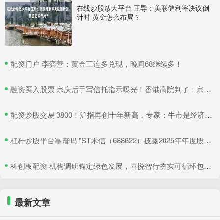
在线炒股放大平台 王导：美联储利率决议倒
计时 黄金怎么布局？
​配资门户 李弈善：黄金三连多兑现，晚间68继续多！
​融资买入股票 宗庆后手写信托指示曝光！香港高院判了：宗馥莉暂不得挪动汇丰账户资产
​配资炒股交易 3800！沪指再创十年新高，专家：牛市是经济增长重要引擎
​杠杆炒股平台靠谱吗 *ST禾信（688622）披露2025年年度股东会决议公告，5月22日股价上涨3.33%
​科创板配资 机构调研锚定绿色发展，喜悦智行夯实可循环包装行业优势
最新文章