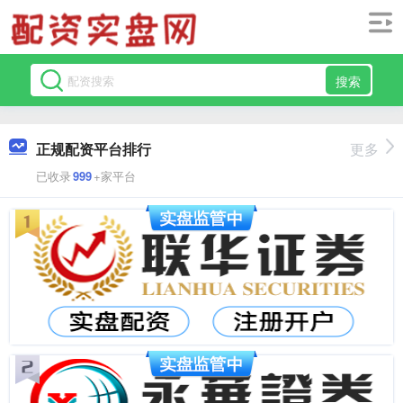
搜索
正规配资平台排行
更多
已收录
999
+家平台